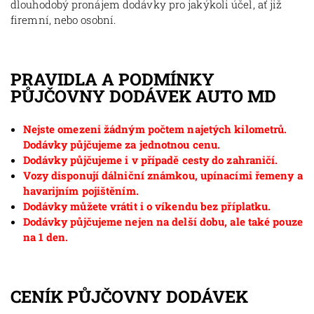
dlouhodobý pronájem dodávky pro jakýkoli účel, ať již
firemní, nebo osobní.
PRAVIDLA A PODMÍNKY
PŮJČOVNY DODÁVEK AUTO MD
Nejste omezeni žádným počtem najetých kilometrů.
Dodávky půjčujeme za jednotnou cenu.
Dodávky půjčujeme i v případě cesty do zahraničí.
Vozy disponují dálniční známkou, upínacími řemeny a
havarijním pojištěním.
Dodávky můžete vrátit i o víkendu bez příplatku.
Dodávky půjčujeme nejen na delší dobu, ale také pouze
na 1 den.
CENÍK PŮJČOVNY DODÁVEK