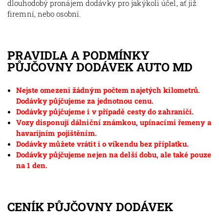
dlouhodobý pronájem dodávky pro jakýkoli účel, ať již
firemní, nebo osobní.
PRAVIDLA A PODMÍNKY
PŮJČOVNY DODÁVEK AUTO MD
Nejste omezeni žádným počtem najetých kilometrů.
Dodávky půjčujeme za jednotnou cenu.
Dodávky půjčujeme i v případě cesty do zahraničí.
Vozy disponují dálniční známkou, upínacími řemeny a
havarijním pojištěním.
Dodávky můžete vrátit i o víkendu bez příplatku.
Dodávky půjčujeme nejen na delší dobu, ale také pouze
na 1 den.
CENÍK PŮJČOVNY DODÁVEK