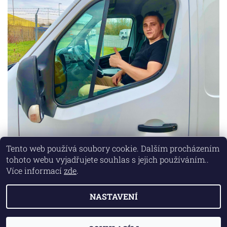
Tento web používá soubory cookie. Dalším procházením
tohoto webu vyjadřujete souhlas s jejich používáním..
Lokality
|
Marketing zajišťuje společnost X-VISION
Více informací
zde
.
NASTAVENÍ
2026 © AUTO MD, všechna práva vyhrazena
Vytvořil Shoptet