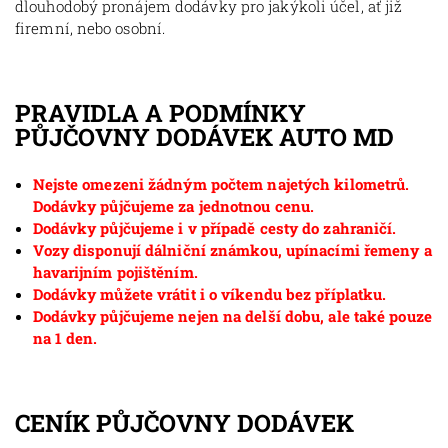
dlouhodobý pronájem dodávky pro jakýkoli účel, ať již
firemní, nebo osobní.
PRAVIDLA A PODMÍNKY
PŮJČOVNY DODÁVEK AUTO MD
Nejste omezeni žádným počtem najetých kilometrů.
Dodávky půjčujeme za jednotnou cenu.
Dodávky půjčujeme i v případě cesty do zahraničí.
Vozy disponují dálniční známkou, upínacími řemeny a
havarijním pojištěním.
Dodávky můžete vrátit i o víkendu bez příplatku.
Dodávky půjčujeme nejen na delší dobu, ale také pouze
na 1 den.
CENÍK PŮJČOVNY DODÁVEK