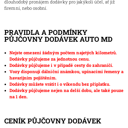
dlouhodobý pronájem dodávky pro jakýkoli účel, ať již
firemní, nebo osobní.
PRAVIDLA A PODMÍNKY
PŮJČOVNY DODÁVEK AUTO MD
Nejste omezeni žádným počtem najetých kilometrů.
Dodávky půjčujeme za jednotnou cenu.
Dodávky půjčujeme i v případě cesty do zahraničí.
Vozy disponují dálniční známkou, upínacími řemeny a
havarijním pojištěním.
Dodávky můžete vrátit i o víkendu bez příplatku.
Dodávky půjčujeme nejen na delší dobu, ale také pouze
na 1 den.
CENÍK PŮJČOVNY DODÁVEK