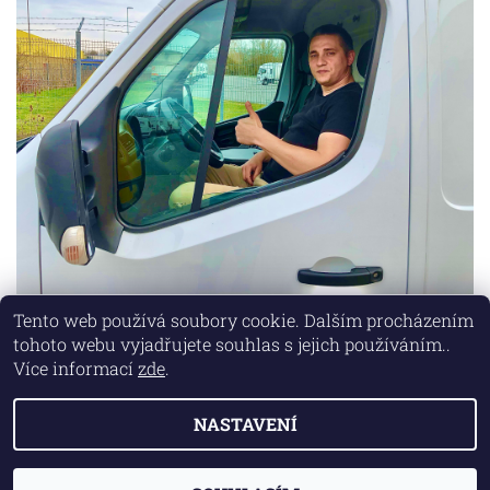
Tento web používá soubory cookie. Dalším procházením
tohoto webu vyjadřujete souhlas s jejich používáním..
Lokality
|
Marketing zajišťuje společnost X-VISION
Více informací
zde
.
NASTAVENÍ
2026 © AUTO MD, všechna práva vyhrazena
Vytvořil Shoptet