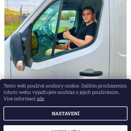
Tento web používá soubory cookie. Dalším procházením
tohoto webu vyjadřujete souhlas s jejich používáním..
Lokality
|
Marketing zajišťuje společnost X-VISION
Více informací
zde
.
NASTAVENÍ
2026 © AUTO MD, všechna práva vyhrazena
Vytvořil Shoptet