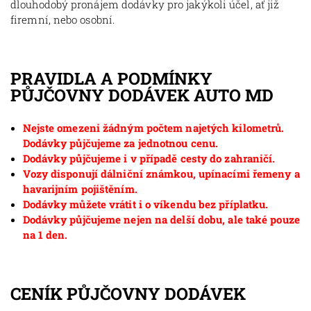
dlouhodobý pronájem dodávky pro jakýkoli účel, ať již
firemní, nebo osobní.
PRAVIDLA A PODMÍNKY
PŮJČOVNY DODÁVEK AUTO MD
Nejste omezeni žádným počtem najetých kilometrů.
Dodávky půjčujeme za jednotnou cenu.
Dodávky půjčujeme i v případě cesty do zahraničí.
Vozy disponují dálniční známkou, upínacími řemeny a
havarijním pojištěním.
Dodávky můžete vrátit i o víkendu bez příplatku.
Dodávky půjčujeme nejen na delší dobu, ale také pouze
na 1 den.
CENÍK PŮJČOVNY DODÁVEK