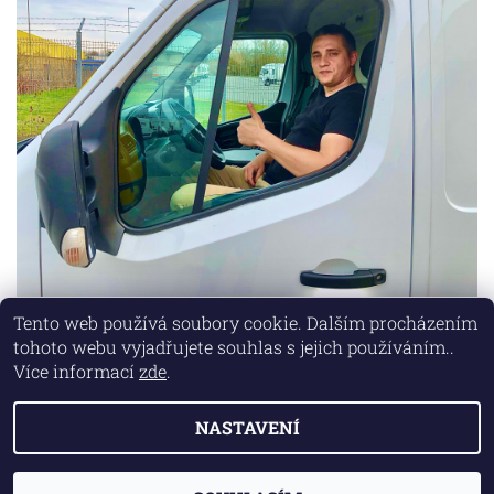
Tento web používá soubory cookie. Dalším procházením
tohoto webu vyjadřujete souhlas s jejich používáním..
Lokality
|
Marketing zajišťuje společnost X-VISION
Více informací
zde
.
NASTAVENÍ
2026 © AUTO MD, všechna práva vyhrazena
Vytvořil Shoptet