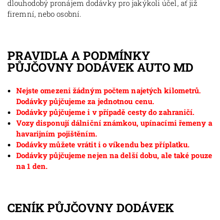
dlouhodobý pronájem dodávky pro jakýkoli účel, ať již
firemní, nebo osobní.
PRAVIDLA A PODMÍNKY
PŮJČOVNY DODÁVEK AUTO MD
Nejste omezeni žádným počtem najetých kilometrů.
Dodávky půjčujeme za jednotnou cenu.
Dodávky půjčujeme i v případě cesty do zahraničí.
Vozy disponují dálniční známkou, upínacími řemeny a
havarijním pojištěním.
Dodávky můžete vrátit i o víkendu bez příplatku.
Dodávky půjčujeme nejen na delší dobu, ale také pouze
na 1 den.
CENÍK PŮJČOVNY DODÁVEK