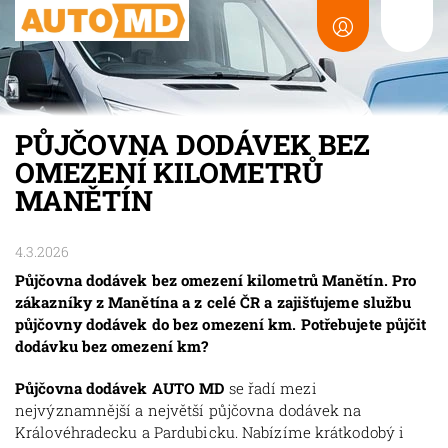
PŮJČOVNA DODÁVEK BEZ
OMEZENÍ KILOMETRŮ
MANĚTÍN
4.3.2026
Půjčovna dodávek bez omezení kilometrů Manětín. Pro
zákazníky z Manětína a z celé ČR a zajišťujeme službu
půjčovny dodávek do bez omezení km. Potřebujete půjčit
dodávku bez omezení km?
Půjčovna dodávek AUTO MD
se řadí mezi
nejvýznamnější a největší půjčovna dodávek na
Královéhradecku a Pardubicku. Nabízíme krátkodobý i