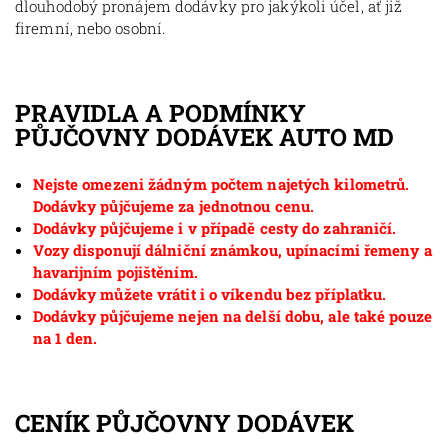
dlouhodobý pronájem dodávky pro jakýkoli účel, ať již
firemní, nebo osobní.
PRAVIDLA A PODMÍNKY
PŮJČOVNY DODÁVEK AUTO MD
Nejste omezeni žádným počtem najetých kilometrů.
Dodávky půjčujeme za jednotnou cenu.
Dodávky půjčujeme i v případě cesty do zahraničí.
Vozy disponují dálniční známkou, upínacími řemeny a
havarijním pojištěním.
Dodávky můžete vrátit i o víkendu bez příplatku.
Dodávky půjčujeme nejen na delší dobu, ale také pouze
na 1 den.
CENÍK PŮJČOVNY DODÁVEK