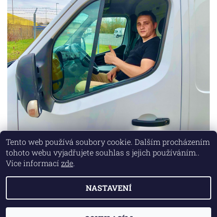
Tento web používá soubory cookie. Dalším procházením
tohoto webu vyjadřujete souhlas s jejich používáním..
Lokality
|
Marketing zajišťuje společnost X-VISION
Více informací
zde
.
NASTAVENÍ
2026 © AUTO MD, všechna práva vyhrazena
Vytvořil Shoptet