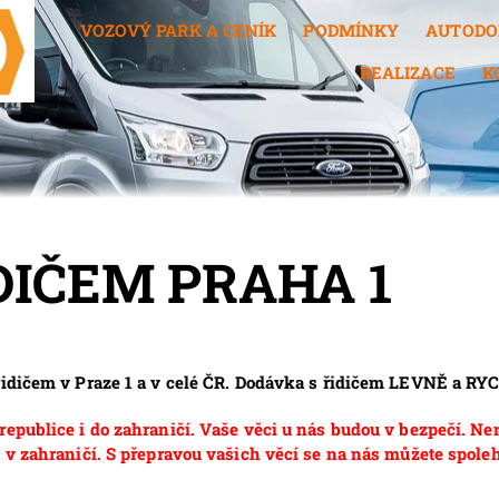
VOZOVÝ PARK A CENÍK
PODMÍNKY
AUTODO
REALIZACE
K
DIČEM PRAHA 1
řidičem v Praze 1 a v celé ČR. Dodávka s řidičem LEVNĚ a RY
epublice i do zahraničí. Vaše věci u nás budou v bezpečí. Ne
 v zahraničí. S přepravou vašich věcí se na nás můžete spoleh