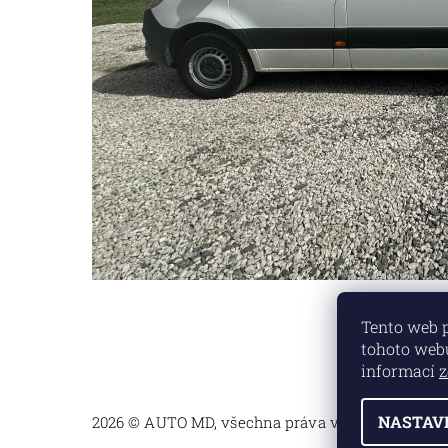
Tento web 
tohoto webu
informací
z
NASTAV
2026 © AUTO MD, všechna práva vyhrazena