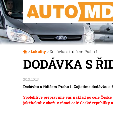
Lokality
Dodávka s řidičem Praha 1
DODÁVKA S ŘI
20.3.2025
Dodávka s řidičem Praha 1. Zajistíme dodávku s 
Spolehlivě přepravíme váš náklad po celé České r
jakéhokoliv zboží v rámci celé České republiky a