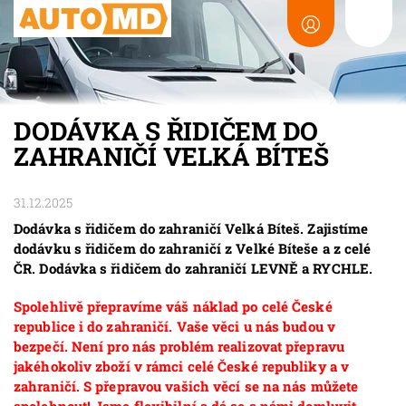
DODÁVKA S ŘIDIČEM DO
ZAHRANIČÍ VELKÁ BÍTEŠ
31.12.2025
Dodávka s řidičem do zahraničí Velká Bíteš. Zajistíme
dodávku s řidičem do zahraničí z Velké Bíteše a z celé
ČR. Dodávka s řidičem do zahraničí LEVNĚ a RYCHLE.
Spolehlivě přepravíme váš náklad po celé České
republice i do zahraničí. Vaše věci u nás budou v
bezpečí. Není pro nás problém realizovat přepravu
jakéhokoliv zboží v rámci celé České republiky a v
zahraničí. S přepravou vašich věcí se na nás můžete