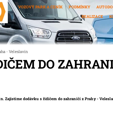
VOZOVÝ PARK A CENÍK
PODMÍNKY
AUTODO
REALIZACE
K
aha - Veleslavín
DIČEM DO ZAHRANI
n. Zajistíme dodávku s řidičem do zahraničí z Prahy - Velesla