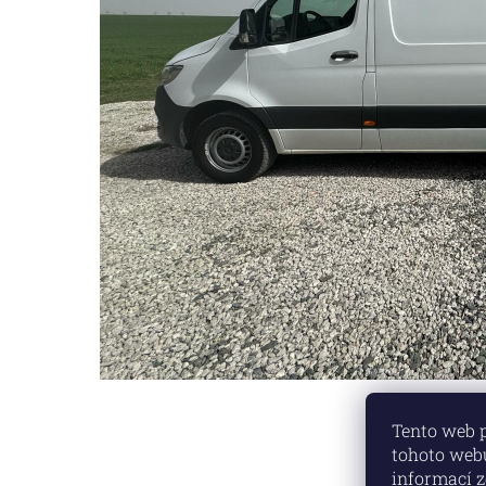
Tento web 
tohoto webu
informací
z