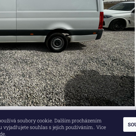
používá soubory cookie. Dalším procházením
SO
Lokality
|
Marketing zajišťuje společnost X-VISION
 vyjadřujete souhlas s jejich používáním.. Více
de
.