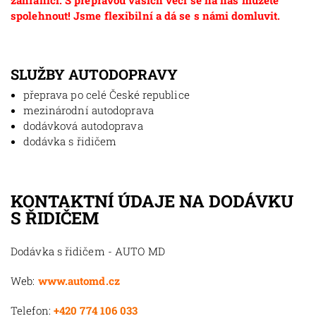
zahraničí. S přepravou vašich věcí se na nás můžete
spolehnout! Jsme flexibilní a dá se s námi domluvit.
SLUŽBY AUTODOPRAVY
přeprava po celé České republice
mezinárodní autodoprava
dodávková autodoprava
dodávka s řidičem
KONTAKTNÍ ÚDAJE NA DODÁVKU
S ŘIDIČEM
Dodávka s řidičem - AUTO MD
Web:
www.automd.cz
Telefon:
+420 774 106 033