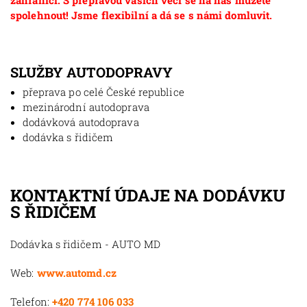
zahraničí. S přepravou vašich věcí se na nás můžete
spolehnout! Jsme flexibilní a dá se s námi domluvit.
SLUŽBY AUTODOPRAVY
přeprava po celé České republice
mezinárodní autodoprava
dodávková autodoprava
dodávka s řidičem
KONTAKTNÍ ÚDAJE NA DODÁVKU
S ŘIDIČEM
Dodávka s řidičem - AUTO MD
Web:
www.automd.cz
Telefon:
+420 774 106 033