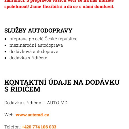
zahraničí. S přepravou vašich věcí se na nás můžete
spolehnout! Jsme flexibilní a dá se s námi domluvit.
SLUŽBY AUTODOPRAVY
přeprava po celé České republice
mezinárodní autodoprava
dodávková autodoprava
dodávka s řidičem
KONTAKTNÍ ÚDAJE NA DODÁVKU
S ŘIDIČEM
Dodávka s řidičem - AUTO MD
Web:
www.automd.cz
Telefon:
+420 774 106 033