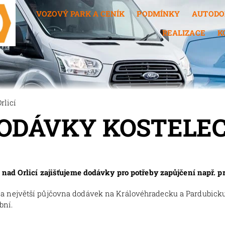
VOZOVÝ PARK A CENÍK
PODMÍNKY
AUTODO
REALIZACE
K
rlicí
DODÁVKY KOSTELEC
nad Orlicí zajišťujeme dodávky pro potřeby zapůjčení např. p
 a největší půjčovna dodávek na Královéhradecku a Pardubick
bní.