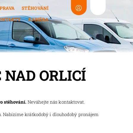
PRAVA
STĚHOVÁNÍ
ONTAKTY
KARIÉRA
 NAD ORLICÍ
ro stěhování.
Neváhejte nás kontaktovat.
u. Nabízíme krátkodobý i dlouhodobý pronájem