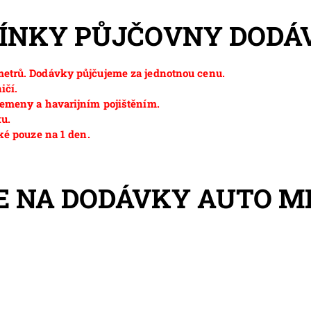
MÍNKY PŮJČOVNY DODÁ
etrů. Dodávky půjčujeme za jednotnou cenu.
ičí.
emeny a havarijním pojištěním.
ku.
ké pouze na 1 den.
E NA DODÁVKY AUTO M