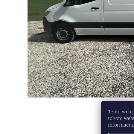
Tento web 
tohoto webu
informací
z