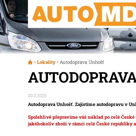
Lokality
Autodoprava Unhošť
AUTODOPRAVA
20.3.2025
Autodoprava Unhošť. Zajistíme autodopravu v Un
Spolehlivě přepravíme váš náklad po celé České r
jakéhokoliv zboží v rámci celé České republiky a