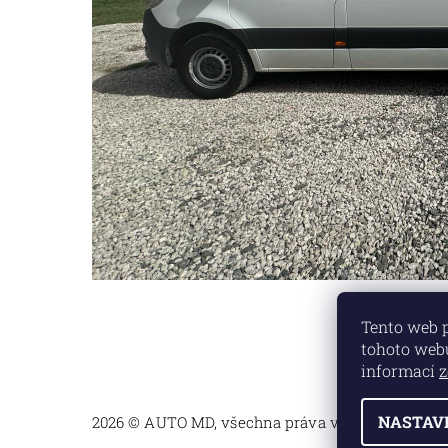
Tento web 
tohoto webu
informací
z
NASTAV
2026 © AUTO MD, všechna práva vyhrazena