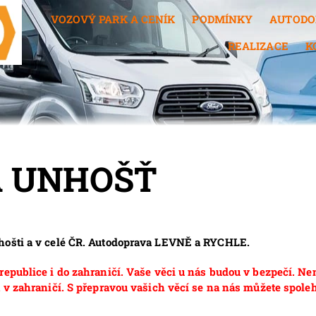
VOZOVÝ PARK A CENÍK
PODMÍNKY
AUTODO
REALIZACE
K
 UNHOŠŤ
hošti a v celé ČR. Autodoprava LEVNĚ a RYCHLE.
epublice i do zahraničí. Vaše věci u nás budou v bezpečí. Ne
 v zahraničí. S přepravou vašich věcí se na nás můžete spoleh