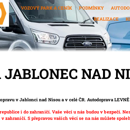
VOZOVÝ PARK A CENÍK
PODMÍNKY
AUTODO
REALIZACE
K
 JABLONEC NAD N
dopravu v Jablonci nad Nisou a v celé ČR. Autodoprava LEVN
epublice i do zahraničí. Vaše věci u nás budou v bezpečí. Ne
 v zahraničí. S přepravou vašich věcí se na nás můžete spoleh