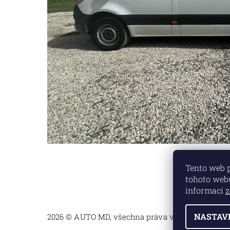
Tento web 
tohoto webu
informací
z
NASTAV
2026 © AUTO MD, všechna práva vyhrazena