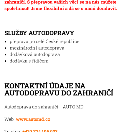
zahraničí. S přepravou vašich věcí se na nás můžete
spolehnout! Jsme flexibilní a dá se s námi domluvit.
SLUŽBY AUTODOPRAVY
přeprava po celé České republice
mezinárodní autodoprava
dodávková autodoprava
dodávka s řidičem
KONTAKTNÍ ÚDAJE NA
AUTODOPRAVU DO ZAHRANIČÍ
Autodoprava do zahraničí - AUTO MD
Web:
www.automd.cz
Telefon:
+420 774 106 033