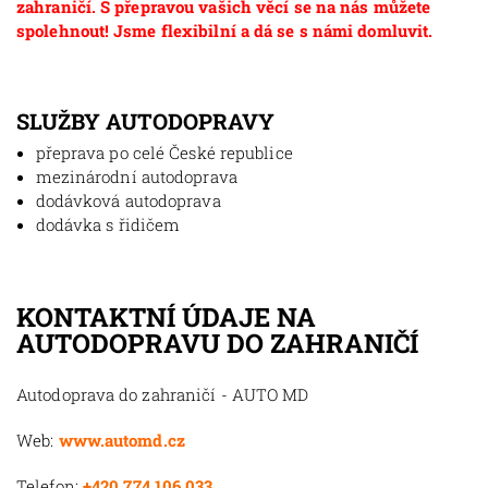
zahraničí. S přepravou vašich věcí se na nás můžete
spolehnout! Jsme flexibilní a dá se s námi domluvit.
SLUŽBY AUTODOPRAVY
přeprava po celé České republice
mezinárodní autodoprava
dodávková autodoprava
dodávka s řidičem
KONTAKTNÍ ÚDAJE NA
AUTODOPRAVU DO ZAHRANIČÍ
Autodoprava do zahraničí - AUTO MD
Web:
www.automd.cz
Telefon:
+420 774 106 033