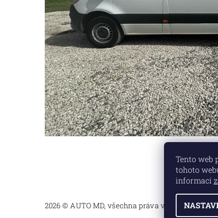
Tento web 
tohoto webu
informací
z
NASTAV
2026 © AUTO MD, všechna práva vyhrazena