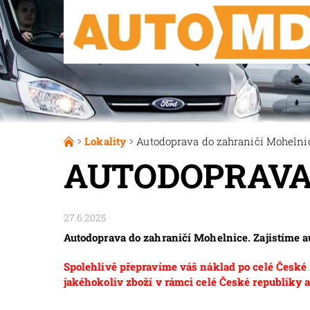
Lokality
Autodoprava do zahraničí Mohelni
AUTODOPRAVA
27.6.2025
Autodoprava do zahraničí Mohelnice. Zajistíme 
Spolehlivě přepravíme váš náklad po celé České r
jakéhokoliv zboží v rámci celé České republiky a