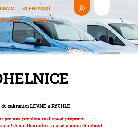
PRAVA
STĚHOVÁNÍ
ONTAKTY
KARIÉRA
OHELNICE
va do zahraničí LEVNĚ a RYCHLE.
ní pro nás problém realizovat přepravu
nout! Jsme flexibilní a dá se s námi domluvit.