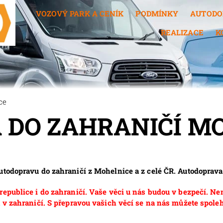
VOZOVÝ PARK A CENÍK
PODMÍNKY
AUTODO
REALIZACE
K
ce
 DO ZAHRANIČÍ M
autodopravu do zahraničí z Mohelnice a z celé ČR. Autodopra
epublice i do zahraničí. Vaše věci u nás budou v bezpečí. Ne
 v zahraničí. S přepravou vašich věcí se na nás můžete spoleh